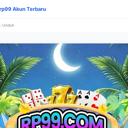
 rp99 Akun Terbaru
›
Unduh